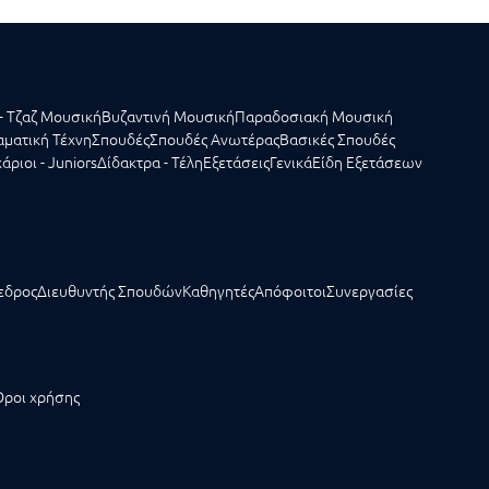
- Τζαζ Μουσική
Βυζαντινή Μουσική
Παραδοσιακή Μουσική
ματική Τέχνη
Σπουδές
Σπουδές Ανωτέρας
Βασικές Σπουδές
άριοι - Juniors
Δίδακτρα - Τέλη
Εξετάσεις
Γενικά
Είδη Εξετάσεων
εδρος
Διευθυντής Σπουδών
Καθηγητές
Απόφοιτοι
Συνεργασίες
Όροι χρήσης