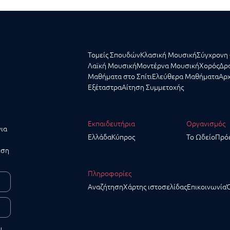
Τομείς Σπουδών
Κλασική Μουσική
Σύγχρονη 
Λαϊκή Μουσική
Μοντέρνα Μουσική
Χορός
Δρα
Μαθήματα στο Σπίτι
Ελεύθερα Μαθήματα
Αρχ
Εξέταστρα
Αίτηση Συμμετοχής
Εκπαιδευτήρια
Οργανισμός
για
Ελλάδα
Κύπρος
Το Ωδείο
Πρό
υση
Πληροφορίες
Αναζήτηση
Χάρτης ιστοσελίδας
Επικοινωνία
υ