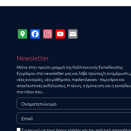
Google
Facebook
Instagram
YouTube
Email
Maps
Newsletter
Μείνε στην πρώτη γραμμή της Καλλιτεχνικής Εκπαίδευσης.
Εγγράψου στο newsletter μας και λάβε πρώτος/η ενημέρωση 
νέες ευκαιρίες, νέα μαθήματα, masterclasses - σεμινάρια και
αποκλειστικές εκδηλώσεις. Η τέχνη, η έμπνευση και η εκπαίδε
στο inbox σου.
Συμφωνώ με τους
όρους χρήσης
και την
πολιτική απορρήτο