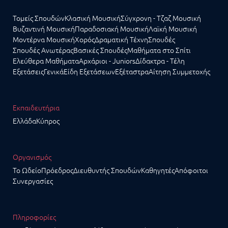
Τομείς Σπουδών
Κλασική Μουσική
Σύγχρονη - Τζαζ Μουσική
Βυζαντινή Μουσική
Παραδοσιακή Μουσική
Λαϊκή Μουσική
Μοντέρνα Μουσική
Χορός
Δραματική Τέχνη
Σπουδές
Σπουδές Ανωτέρας
Βασικές Σπουδές
Μαθήματα στο Σπίτι
Ελεύθερα Μαθήματα
Αρχάριοι - Juniors
Δίδακτρα - Τέλη
Εξετάσεις
Γενικά
Είδη Εξετάσεων
Εξέταστρα
Αίτηση Συμμετοχής
Εκπαιδευτήρια
Ελλάδα
Κύπρος
Οργανισμός
Το Ωδείο
Πρόεδρος
Διευθυντής Σπουδών
Καθηγητές
Απόφοιτοι
Συνεργασίες
Πληροφορίες