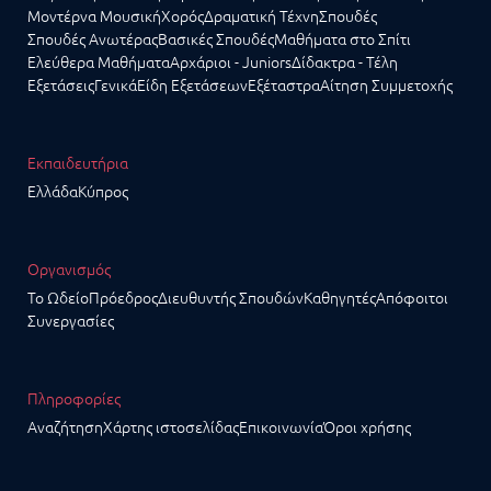
Μοντέρνα Μουσική
Χορός
Δραματική Τέχνη
Σπουδές
Σπουδές Ανωτέρας
Βασικές Σπουδές
Μαθήματα στο Σπίτι
Ελεύθερα Μαθήματα
Αρχάριοι - Juniors
Δίδακτρα - Τέλη
Εξετάσεις
Γενικά
Είδη Εξετάσεων
Εξέταστρα
Αίτηση Συμμετοχής
Εκπαιδευτήρια
Ελλάδα
Κύπρος
Οργανισμός
Το Ωδείο
Πρόεδρος
Διευθυντής Σπουδών
Καθηγητές
Απόφοιτοι
Συνεργασίες
Πληροφορίες
Αναζήτηση
Χάρτης ιστοσελίδας
Επικοινωνία
Όροι χρήσης