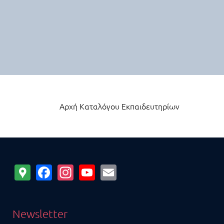
Επιθυμείτε να δείτε ποια εκπαιδευτήρια είναι κοντά
σας;
Αποδεχτείτε την πρόσβαση στην τοποθεσία σας και θα
εμφανιστούν από κάτω.
Χρήση της τοποθεσίας μου
Αρχή Καταλόγου Εκπαιδευτηρίων
Google
Facebook
Instagram
YouTube
Email
Maps
Newsletter