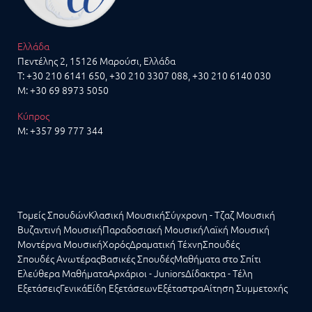
Ελλάδα
Πεντέλης 2, 15126 Μαρούσι, Ελλάδα
T:
+30 210 6141 650
,
+30 210 3307 088
,
+30 210 6140 030
M:
+30 69 8973 5050
Κύπρος
M:
+357 99 777 344
Τομείς Σπουδών
Κλασική Μουσική
Σύγχρονη - Τζαζ Μουσική
Βυζαντινή Μουσική
Παραδοσιακή Μουσική
Λαϊκή Μουσική
Μοντέρνα Μουσική
Χορός
Δραματική Τέχνη
Σπουδές
Σπουδές Ανωτέρας
Βασικές Σπουδές
Μαθήματα στο Σπίτι
Ελεύθερα Μαθήματα
Αρχάριοι - Juniors
Δίδακτρα - Τέλη
Εξετάσεις
Γενικά
Είδη Εξετάσεων
Εξέταστρα
Αίτηση Συμμετοχής