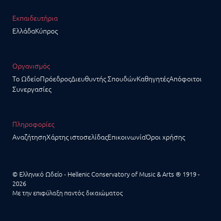
Εκπαιδευτήρια
Ελλάδα
Κύπρος
Οργανισμός
Το Ωδείο
Πρόεδρος
Διευθυντής Σπουδών
Καθηγητές
Απόφοιτοι
Συνεργασίες
Πληροφορίες
Αναζήτηση
Χάρτης ιστοσελίδας
Επικοινωνία
Όροι χρήσης
© Ελληνικό Ωδείο - Hellenic Conservatory of Music & Arts ® 1919 -
2026
Με την επιφύλαξη παντός δικαιώματος