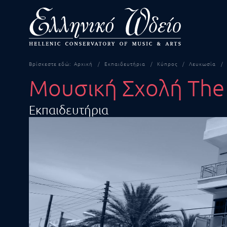
Βρίσκεστε εδώ:
Αρχική
Εκπαιδευτήρια
Κύπρος
Λευκωσία
Μουσική Σχολή The 
Εκπαιδευτήρια