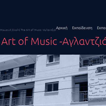
Αρχική
Εκπαίδευση
Εκπα
Μουσική Σχολή The Art of Music -Αγλαντζιά
Art of Music -Αγλαντζι