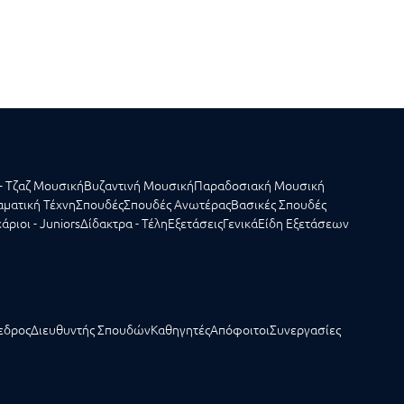
- Τζαζ Μουσική
Βυζαντινή Μουσική
Παραδοσιακή Μουσική
ματική Τέχνη
Σπουδές
Σπουδές Ανωτέρας
Βασικές Σπουδές
άριοι - Juniors
Δίδακτρα - Τέλη
Εξετάσεις
Γενικά
Είδη Εξετάσεων
εδρος
Διευθυντής Σπουδών
Καθηγητές
Απόφοιτοι
Συνεργασίες