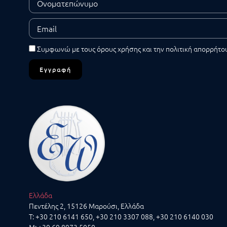
Συμφωνώ με τους
όρους χρήσης
και την
πολιτική απορρήτο
Εγγραφή
Ελλάδα
Πεντέλης 2, 15126 Μαρούσι, Ελλάδα
T:
+30 210 6141 650
,
+30 210 3307 088
,
+30 210 6140 030
M:
+30 69 8973 5050