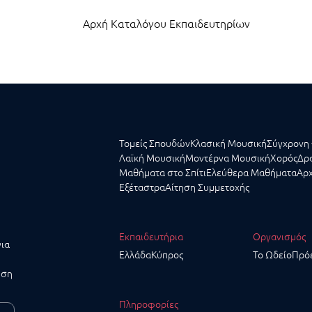
Αρχή Καταλόγου Εκπαιδευτηρίων
Τομείς Σπουδών
Κλασική Μουσική
Σύγχρονη 
Λαϊκή Μουσική
Μοντέρνα Μουσική
Χορός
Δρα
Μαθήματα στο Σπίτι
Ελεύθερα Μαθήματα
Αρχ
Εξέταστρα
Αίτηση Συμμετοχής
Εκπαιδευτήρια
Οργανισμός
για
Ελλάδα
Κύπρος
Το Ωδείο
Πρό
υση
Πληροφορίες