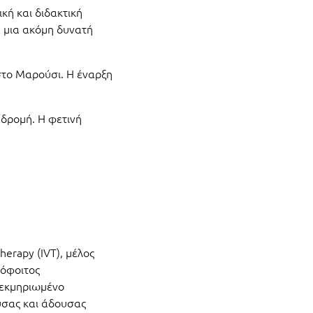
κή και διδακτική
α μια ακόμη δυνατή
 στο Μαρούσι. Η έναρξη
αδρομή. Η φετινή
herapy (IVT), μέλος
πόφοιτος
τεκμηριωμένο
ύσας και άδουσας