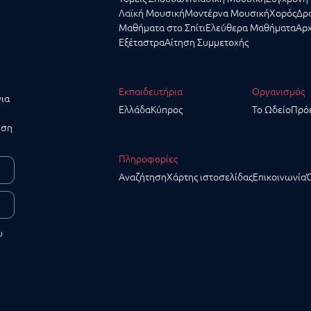
Λαϊκή Μουσική
Μοντέρνα Μουσική
Χορός
Δρα
Μαθήματα στο Σπίτι
Ελεύθερα Μαθήματα
Αρχ
Εξέταστρα
Αίτηση Συμμετοχής
Εκπαιδευτήρια
Οργανισμός
για
Ελλάδα
Κύπρος
Το Ωδείο
Πρό
υση
Πληροφορίες
Αναζήτηση
Χάρτης ιστοσελίδας
Επικοινωνία
υ