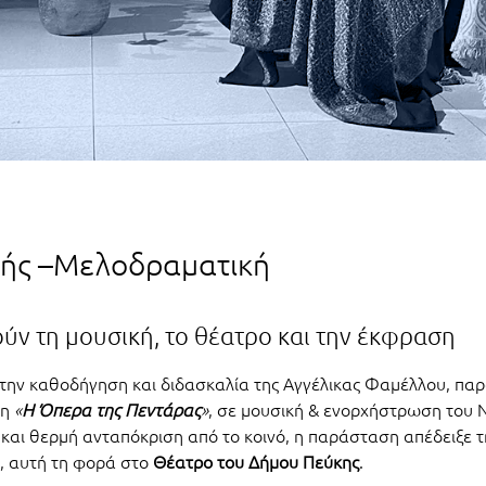
νής –Μελοδραματική
ύν τη μουσική, το θέατρο και την έκφραση
 την καθοδήγηση και διδασκαλία της Αγγέλικας Φαμέλλου, πα
ση
«
Η Όπερα της Πεντάρας
»
, σε μουσική & ενορχήστρωση του 
και θερμή ανταπόκριση από το κοινό, η παράσταση απέδειξε τ
ο, αυτή τη φορά στο
Θέατρο του Δήμου Πεύκης
.