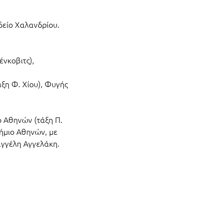
δείο Χαλανδρίου.
νκοβιτς),
άξη Φ. Χίου), Φυγής
ο Αθηνών (τάξη Π.
ήμιο Αθηνών, με
αγγέλη Αγγελάκη.