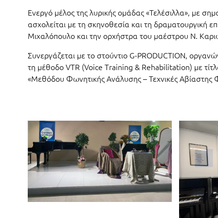
Ενεργό μέλος της λυρικής ομάδας «Τελέσιλλα», με ση
ασχολείται με τη σκηνοθεσία και τη δραματουργική ε
Μιχαλόπουλο και την ορχήστρα του μαέστρου Ν. Καριώ
Συνεργάζεται με το στούντιο G-PRODUCTION, οργανών
τη μέθοδο VTR (Voice Training & Rehabilitation) με τίτλ
«Μεθόδου Φωνητικής Ανάλυσης – Τεχνικές Αβίαστης Φ