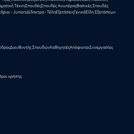
ματική Τέχνη
Σπουδές
Σπουδές Ανωτέρας
Βασικές Σπουδές
άριοι - Juniors
Δίδακτρα - Τέλη
Εξετάσεις
Γενικά
Είδη Εξετάσεων
εδρος
Διευθυντής Σπουδών
Καθηγητές
Απόφοιτοι
Συνεργασίες
Όροι χρήσης