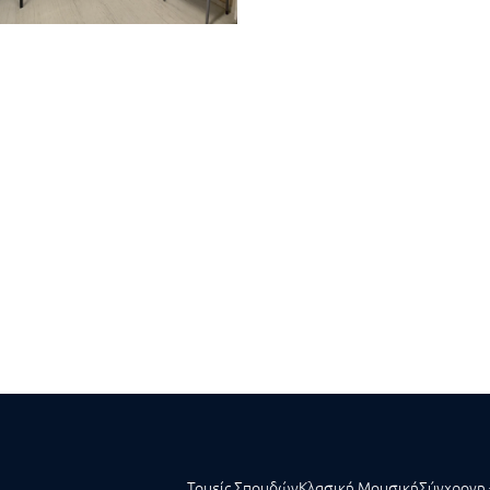
Τομείς Σπουδών
Κλασική Μουσική
Σύγχρονη 