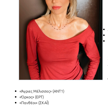
«Άγριες Μέλισσες» (ΑΝΤ1)
«Όρκος» (ΕΡΤ)
«Πανθέοι» (ΣΚΑΪ)