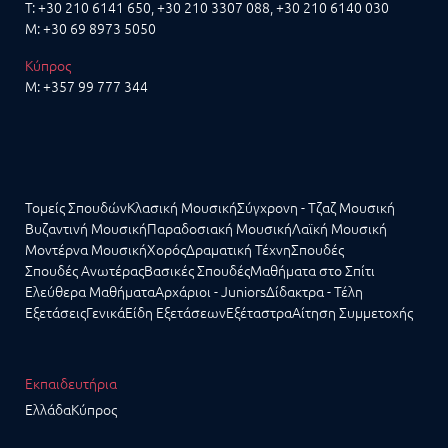
T:
+30 210 6141 650
,
+30 210 3307 088
,
+30 210 6140 030
M:
+30 69 8973 5050
Κύπρος
M:
+357 99 777 344
Τομείς Σπουδών
Κλασική Μουσική
Σύγχρονη - Τζαζ Μουσική
Βυζαντινή Μουσική
Παραδοσιακή Μουσική
Λαϊκή Μουσική
Μοντέρνα Μουσική
Χορός
Δραματική Τέχνη
Σπουδές
Σπουδές Ανωτέρας
Βασικές Σπουδές
Μαθήματα στο Σπίτι
Ελεύθερα Μαθήματα
Αρχάριοι - Juniors
Δίδακτρα - Τέλη
Εξετάσεις
Γενικά
Είδη Εξετάσεων
Εξέταστρα
Αίτηση Συμμετοχής
Εκπαιδευτήρια
Ελλάδα
Κύπρος