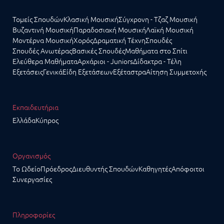
Τομείς Σπουδών
Κλασική Μουσική
Σύγχρονη - Τζαζ Μουσική
Βυζαντινή Μουσική
Παραδοσιακή Μουσική
Λαϊκή Μουσική
Μοντέρνα Μουσική
Χορός
Δραματική Τέχνη
Σπουδές
Σπουδές Ανωτέρας
Βασικές Σπουδές
Μαθήματα στο Σπίτι
Ελεύθερα Μαθήματα
Αρχάριοι - Juniors
Δίδακτρα - Τέλη
Εξετάσεις
Γενικά
Είδη Εξετάσεων
Εξέταστρα
Αίτηση Συμμετοχής
Εκπαιδευτήρια
Ελλάδα
Κύπρος
Οργανισμός
Το Ωδείο
Πρόεδρος
Διευθυντής Σπουδών
Καθηγητές
Απόφοιτοι
Συνεργασίες
Πληροφορίες