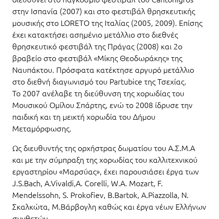
στην Ισπανία (2007) και στο φεστιβάλ θρησκευτικής
μουσικής στο LORETO της Ιταλίας (2005, 2009). Επίσης
έχει κατακτήσει ασημένιο μετάλλιο στο διεθνές
θρησκευτικό φεστιβάλ της Πράγας (2008) και 2ο
βραβείο στο φεστιβάλ «Μίκης Θεοδωράκης» της
Ναυπάκτου. Πρόσφατα κατέκτησε αργυρό μετάλλιο
στο διεθνή διαγωνισμό του Partubice της Τσεχίας.
Το 2007 ανέλαβε τη διεύθυνση της χορωδίας του
Μουσικού Ομίλου Σπάρτης, ενώ το 2008 ίδρυσε την
παιδική και τη μεικτή χορωδία του Δήμου
Μεταμόρφωσης.
Ως διευθυντής της ορχήστρας δωματίου του Α.Σ.Μ.Α
και με την σύμπραξη της χορωδίας του καλλιτεχνικού
εργαστηρίου «Μαρσύας», έχει παρουσιάσει έργα των
J.S.Bach, A.Vivaldi,A. Corelli, W.A. Mozart, F.
Mendelssohn, S. Prokofiev, B.Bartοk, A.Piazzolla, Ν.
Σκαλκώτα, Μ.Βάρβογλη καθώς και έργα νέων Ελλήνων
συνθετών.