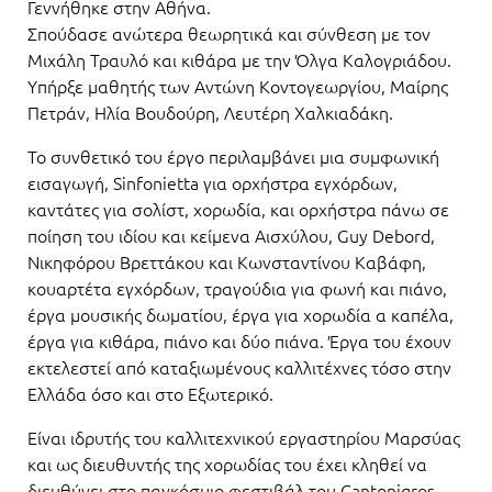
Γεννήθηκε στην Αθήνα.
Σπούδασε ανώτερα θεωρητικά και σύνθεση με τον
Μιχάλη Τραυλό και κιθάρα με την Όλγα Καλογριάδου.
Υπήρξε μαθητής των Αντώνη Κοντογεωργίου, Μαίρης
Πετράν, Ηλία Βουδούρη, Λευτέρη Χαλκιαδάκη.
Το συνθετικό του έργο περιλαμβάνει μια συμφωνική
εισαγωγή, Sinfonietta για ορχήστρα εγχόρδων,
καντάτες για σολίστ, χορωδία, και ορχήστρα πάνω σε
ποίηση του ιδίου και κείμενα Αισχύλου, Guy Debord,
Νικηφόρου Βρεττάκου και Κωνσταντίνου Καβάφη,
κουαρτέτα εγχόρδων, τραγούδια για φωνή και πιάνο,
έργα μουσικής δωματίου, έργα για χορωδία α καπέλα,
έργα για κιθάρα, πιάνο και δύο πιάνα. Έργα του έχουν
εκτελεστεί από καταξιωμένους καλλιτέχνες τόσο στην
Ελλάδα όσο και στο Εξωτερικό.
Είναι ιδρυτής του καλλιτεχνικού εργαστηρίου Μαρσύας
και ως διευθυντής της χορωδίας του έχει κληθεί να
διευθύνει στο παγκόσμιο φεστιβάλ του Cantonigros