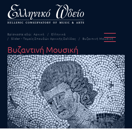
Βρίσκεστε εδώ:
Αρχική
Ελληνικά
Slider - Τομείς Σπουδών Αρχικής Σελίδας
Βυζαντινή Μουσική
Βυζαντινή Μουσική