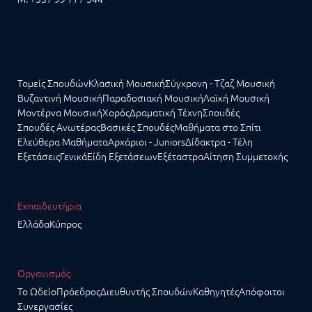
Τομείς Σπουδών
Κλασική Μουσική
Σύγχρονη - Τζαζ Μουσική
Βυζαντινή Μουσική
Παραδοσιακή Μουσική
Λαϊκή Μουσική
Μοντέρνα Μουσική
Χορός
Δραματική Τέχνη
Σπουδές
Σπουδές Ανωτέρας
Βασικές Σπουδές
Μαθήματα στο Σπίτι
Ελεύθερα Μαθήματα
Αρχάριοι - Juniors
Δίδακτρα - Τέλη
Εξετάσεις
Γενικά
Είδη Εξετάσεων
Εξέταστρα
Αίτηση Συμμετοχής
Εκπαιδευτήρια
Ελλάδα
Κύπρος
Οργανισμός
Το Ωδείο
Πρόεδρος
Διευθυντής Σπουδών
Καθηγητές
Απόφοιτοι
Συνεργασίες