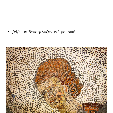
/el/εκπαίδευση/βυζαντινή-μουσική