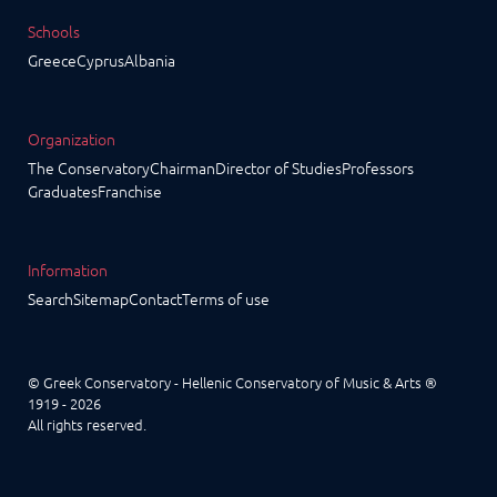
Schools
Greece
Cyprus
Albania
Organization
The Conservatory
Chairman
Director of Studies
Professors
Graduates
Franchise
Information
Search
Sitemap
Contact
Terms of use
© Greek Conservatory - Hellenic Conservatory of Music & Arts ®
1919 - 2026
All rights reserved.