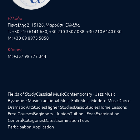
Ελλάδα
Πεντέλης 2, 15126, Μαρούσι, Ελλάδα
T:
+30 210 6141 650
,
+30 210 3307 088
, +30 210 6140 030
M:
+30 69 8973 5050
Κύπρος
M:
+357 99 777 344
Fields of Study
Classical Music
Contemporary - Jazz Music
Byzantine Music
Traditional Music
Folk Music
Modern Music
Dance
Dramatic Art
Studies
Higher Studies
Basic Studies
Home Lessons
Free Courses
Beginners - Juniors
Tuition - Fees
Examination
General
Categories
Dates
Examination Fees
Participation Application