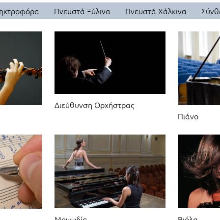
ηκτροφόρα
Πνευστά Ξύλινα
Πνευστά Χάλκινα
Σύνθ
Διεύθυνση Ορχήστρας
Πιάνο
Βιόλα
Μονωδία