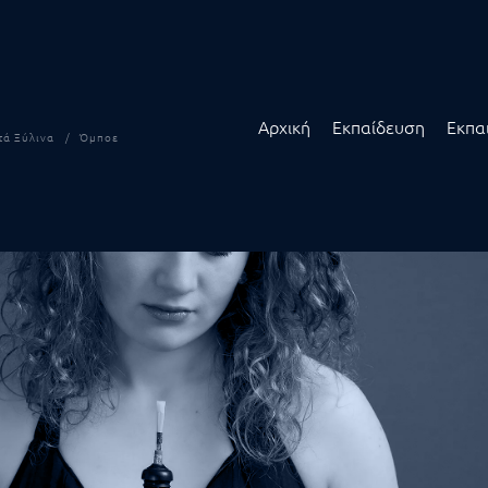
Αρχική
Εκπαίδευση
Εκπα
τά Ξύλινα
Όμποε