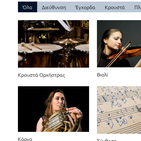
Όλα
Διεύθυνση
Έγχορδα
Κρουστά
Πλ
Βιολί
Κρουστά Ορχήστρας
Κόρνο
Σύνθεση