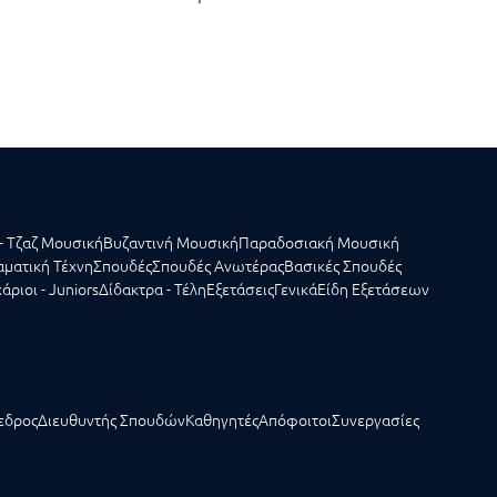
- Τζαζ Μουσική
Βυζαντινή Μουσική
Παραδοσιακή Μουσική
ματική Τέχνη
Σπουδές
Σπουδές Ανωτέρας
Βασικές Σπουδές
άριοι - Juniors
Δίδακτρα - Τέλη
Εξετάσεις
Γενικά
Είδη Εξετάσεων
εδρος
Διευθυντής Σπουδών
Καθηγητές
Απόφοιτοι
Συνεργασίες