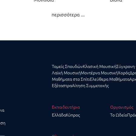
περισσότερα ...
Τομείς Σπουδών
Κλασική Μουσική
Σύγχρονη 
Λαϊκή Μουσική
Μοντέρνα Μουσική
Χορός
Δρα
Μαθήματα στο Σπίτι
Ελεύθερα Μαθήματα
Αρχ
Εξέταστρα
Αίτηση Συμμετοχής
Εκπαιδευτήρια
Οργανισμός
για
Ελλάδα
Κύπρος
Το Ωδείο
Πρό
υση