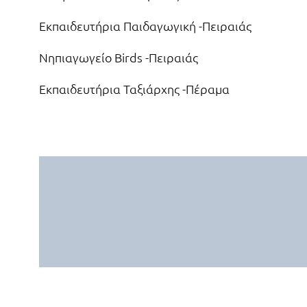
Εκπαιδευτήρια Παιδαγωγική -Πειραιάς
Νηπιαγωγείο Birds -Πειραιάς
Εκπαιδευτήρια Ταξιάρχης -Πέραμα
Πλησιέστερα Εκπαιδευτήρια
Επιθυμείτε να δείτε ποια εκπαιδευτήρια είναι κοντά σα
Αποδεχτείτε την πρόσβαση στην τοποθεσία σας και θ
Χρήση της τοποθεσίας μου