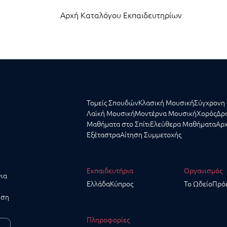
Αρχή Καταλόγου Εκπαιδευτηρίων
Τομείς Σπουδών
Κλασική Μουσική
Σύγχρονη 
Λαϊκή Μουσική
Μοντέρνα Μουσική
Χορός
Δρα
Μαθήματα στο Σπίτι
Ελεύθερα Μαθήματα
Αρχ
Εξέταστρα
Αίτηση Συμμετοχής
Εκπαιδευτήρια
Οργανισμός
για
Ελλάδα
Κύπρος
Το Ωδείο
Πρό
υση
Πληροφορίες