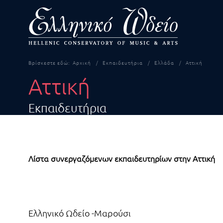
Βρίσκεστε εδώ:
Αρχική
Εκπαιδευτήρια
Ελλάδα
Αττική
Αττική
Εκπαιδευτήρια
Λίστα συνεργαζόμενων εκπαιδευτηρίων στην Αττική
Άρθρα
Τίτλος
Ελληνικό Ωδείο -Μαρούσι