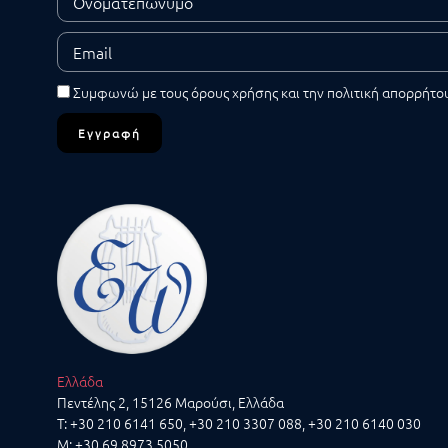
Συμφωνώ με τους
όρους χρήσης
και την
πολιτική απορρήτο
Εγγραφή
Ελλάδα
Πεντέλης 2, 15126 Μαρούσι, Ελλάδα
T:
+30 210 6141 650
,
+30 210 3307 088
,
+30 210 6140 030
M:
+30 69 8973 5050