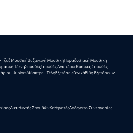
- Τζαζ Μουσική
Βυζαντινή Μουσική
Παραδοσιακή Μουσική
ματική Τέχνη
Σπουδές
Σπουδές Ανωτέρας
Βασικές Σπουδές
άριοι - Juniors
Δίδακτρα - Τέλη
Εξετάσεις
Γενικά
Είδη Εξετάσεων
εδρος
Διευθυντής Σπουδών
Καθηγητές
Απόφοιτοι
Συνεργασίες