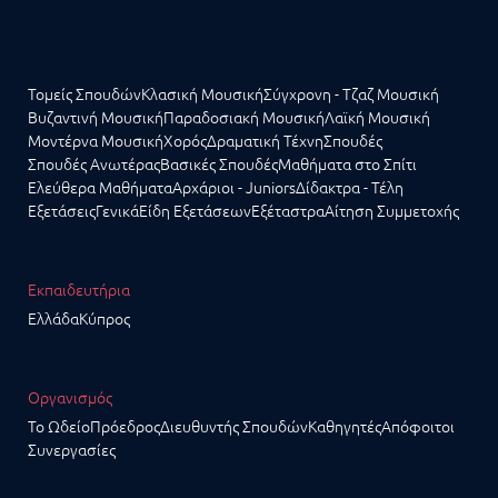
Τομείς Σπουδών
Κλασική Μουσική
Σύγχρονη - Τζαζ Μουσική
Βυζαντινή Μουσική
Παραδοσιακή Μουσική
Λαϊκή Μουσική
Μοντέρνα Μουσική
Χορός
Δραματική Τέχνη
Σπουδές
Σπουδές Ανωτέρας
Βασικές Σπουδές
Μαθήματα στο Σπίτι
Ελεύθερα Μαθήματα
Αρχάριοι - Juniors
Δίδακτρα - Τέλη
Εξετάσεις
Γενικά
Είδη Εξετάσεων
Εξέταστρα
Αίτηση Συμμετοχής
Εκπαιδευτήρια
Ελλάδα
Κύπρος
Οργανισμός
Το Ωδείο
Πρόεδρος
Διευθυντής Σπουδών
Καθηγητές
Απόφοιτοι
Συνεργασίες