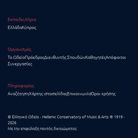
Εκπαιδευτήρια
Ελλάδα
Κύπρος
Οργανισμός
Το Ωδείο
Πρόεδρος
Διευθυντής Σπουδών
Καθηγητές
Απόφοιτοι
Συνεργασίες
Πληροφορίες
Αναζήτηση
Χάρτης ιστοσελίδας
Επικοινωνία
Όροι χρήσης
© Ελληνικό Ωδείο - Hellenic Conservatory of Music & Arts ® 1919 -
2026
Με την επιφύλαξη παντός δικαιώματος