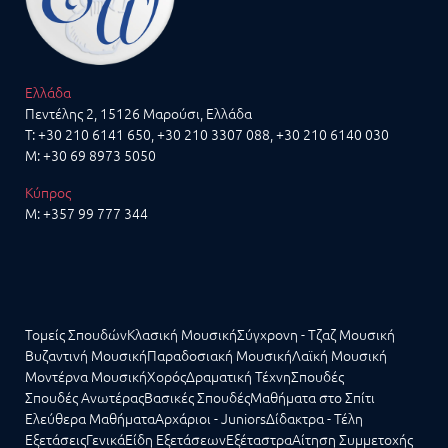
Ελλάδα
Πεντέλης 2, 15126 Μαρούσι, Ελλάδα
T:
+30 210 6141 650
,
+30 210 3307 088
,
+30 210 6140 030
M:
+30 69 8973 5050
Κύπρος
M:
+357 99 777 344
Τομείς Σπουδών
Κλασική Μουσική
Σύγχρονη - Τζαζ Μουσική
Βυζαντινή Μουσική
Παραδοσιακή Μουσική
Λαϊκή Μουσική
Μοντέρνα Μουσική
Χορός
Δραματική Τέχνη
Σπουδές
Σπουδές Ανωτέρας
Βασικές Σπουδές
Μαθήματα στο Σπίτι
Ελεύθερα Μαθήματα
Αρχάριοι - Juniors
Δίδακτρα - Τέλη
Εξετάσεις
Γενικά
Είδη Εξετάσεων
Εξέταστρα
Αίτηση Συμμετοχής