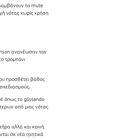
ριλαμβάνουν το mute
λαγή νότας χωρίς χρήση
ohnson ανανέωσαν τον
το τρομπόνι
του προσθέτει βάθος
οσχεδιασμούς.
έ όπως το glissando
τερων από μιας νότας
τήρα αλλά και κοινή
ται σε νέα ηχητικά