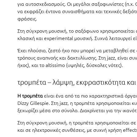
για αυτοσχεδιασμούς. Οι μεγάλοι σαξοφωνίστες (π.χ. C
να εκφράζει έντονα συναισθήματα και τεχνικές δεξιότ
φράσεις.
Στη σύγχρονη μουσική, το σαξόφωνο χρησιμοποιείται σε
κλασική και experimental μουσική. Συχνά λειτουργεί ε
Έχει πλούσιο, ζεστό ήχο που μπορεί να μεταβληθεί σε
τρόπους αναπνοής και δακτυλίωσης. Στη jazz, είναι σ
ήχος), και το altissimo (υψηλές, δύσκολες νότες).
τρομπέτα – λάμψη, εκφραστικότητα κα
Η τρομπέτα
είναι ένα από τα πιο χαρακτηριστικά όργαν
Dizzy Gillespie. Στη jazz, η τρομπέτα χρησιμοποιείτα
ξεχωρίζει μέσα στο σύνολο. Διακρίνεται για την ικανό
Στη σύγχρονη μουσική, η τρομπέτα χρησιμοποιείται σε 
και σε ηλεκτρονικές συνθέσεις, με συχνή χρήση effect