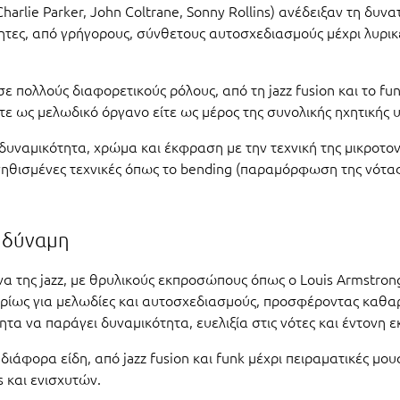
harlie Parker, John Coltrane, Sonny Rollins) ανέδειξαν τη δυν
ητες, από γρήγορους, σύνθετους αυτοσχεδιασμούς μέχρι λυρικ
 πολλούς διαφορετικούς ρόλους, από τη jazz fusion και το fu
ίτε ως μελωδικό όργανο είτε ως μέρος της συνολικής ηχητικής 
 δυναμικότητα, χρώμα και έκφραση με την τεχνική της μικροτο
υνηθισμένες τεχνικές όπως το bending (παραμόρφωση της νότας)
ι δύναμη
α της jazz, με θρυλικούς εκπροσώπους όπως ο Louis Armstrong,
ι κυρίως για μελωδίες και αυτοσχεδιασμούς, προσφέροντας καθ
τητα να παράγει δυναμικότητα, ευελιξία στις νότες και έντονη 
διάφορα είδη, από jazz fusion και funk μέχρι πειραματικές μο
s και ενισχυτών.