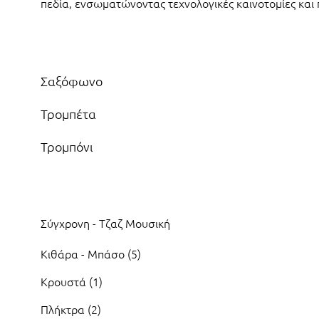
πεδία, ενσωματώνοντας τεχνολογικές καινοτομίες και 
Άρθρα
Τίτλος
Σαξόφωνο
Τρομπέτα
Τρομπόνι
Σύγχρονη - Τζαζ Μουσική
Κιθάρα - Μπάσο (5)
Κρουστά (1)
Πλήκτρα (2)