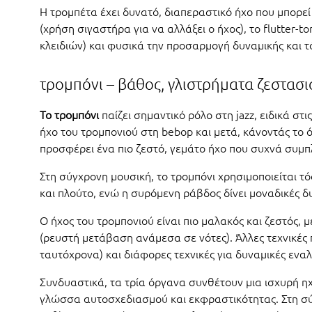
Η τρομπέτα έχει δυνατό, διαπεραστικό ήχο που μπορεί
(χρήση σιγαστήρα για να αλλάξει ο ήχος), το flutter-t
κλειδιών) και φυσικά την προσαρμογή δυναμικής και τ
τρομπόνι – βάθος, γλιστρήματα ζεστασ
Το τρομπόνι
παίζει σημαντικό ρόλο στη jazz, ειδικά σ
ήχο του τρομπονιού στη bebop και μετά, κάνοντάς το 
προσφέρει ένα πιο ζεστό, γεμάτο ήχο που συχνά συμπ
Στη σύγχρονη μουσική, το τρομπόνι χρησιμοποιείται τ
και πλούτο, ενώ η συρόμενη ράβδος δίνει μοναδικές δ
Ο ήχος του τρομπονιού είναι πιο μαλακός και ζεστός,
(ρευστή μετάβαση ανάμεσα σε νότες). Άλλες τεχνικές
ταυτόχρονα) και διάφορες τεχνικές για δυναμικές εναλ
Συνδυαστικά, τα τρία όργανα συνθέτουν μια ισχυρή ηχη
γλώσσα αυτοσχεδιασμού και εκφραστικότητας. Στη σύ