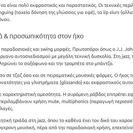
 να είναι πολύ εκφραστικός και παραστατικός. Οι τεχνικές πε
onguing (ταχεία δόνηση της γλώσσας για εφέ), τα lip slurs (αλ
όνου.
ιά & προσωπικότητα στον ήχο
τις παραδοσιακές και swing μορφές. Πρωτοπόροι όπως ο J.J. J
όργανο αυτοσχεδιασμού με μεγάλη τεχνική δυσκολία. Στη jazz, 
ληρώνει το σαξόφωνο και την τρομπέτα στο μπάντζο.
όσο σε τζαζ όσο και σε πειραματικές μουσικές φόρμες. Ο ήχος 
υνατότητες για γλιστρήματα (glissando) και εκφραστικούς αυτ
 με χαρακτηριστική αμεσότητα. Η συρόμενη ράβδος επιτρέπει εφ
 περιλαμβάνουν χρήση mute, multiphonics (παραγωγή περισσό
λαγές.
τική τριάδα στη jazz, όπου το καθένα έχει τον δικό του χαρακ
γχρονη μουσική, πέρα από την παραδοσιακή χρήση, επεκτείνον