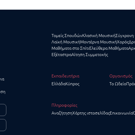
Τομείς Σπουδών
Κλασική Μουσική
Σύγχρονη 
Λαϊκή Μουσική
Μοντέρνα Μουσική
Χορός
Δρα
Μαθήματα στο Σπίτι
Ελεύθερα Μαθήματα
Αρχ
Εξέταστρα
Αίτηση Συμμετοχής
Εκπαιδευτήρια
Οργανισμός
για
Ελλάδα
Κύπρος
Το Ωδείο
Πρό
υση
Πληροφορίες
Αναζήτηση
Χάρτης ιστοσελίδας
Επικοινωνία