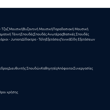
- Τζαζ Μουσική
Βυζαντινή Μουσική
Παραδοσιακή Μουσική
ματική Τέχνη
Σπουδές
Σπουδές Ανωτέρας
Βασικές Σπουδές
άριοι - Juniors
Δίδακτρα - Τέλη
Εξετάσεις
Γενικά
Είδη Εξετάσεων
εδρος
Διευθυντής Σπουδών
Καθηγητές
Απόφοιτοι
Συνεργασίες
Όροι χρήσης