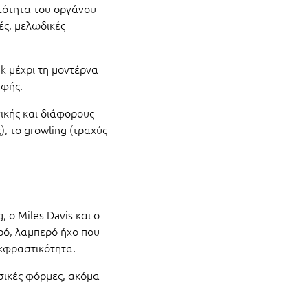
ατότητα του οργάνου
ές, μελωδικές
nk μέχρι τη μοντέρνα
υφής.
νικής και διάφορους
, το growling (τραχύς
 ο Miles Davis και ο
αρό, λαμπερό ήχο που
εκφραστικότητα.
υσικές φόρμες, ακόμα